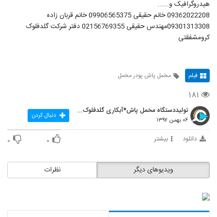
هیدروگرافیک و......
09362022208 خانم حقیقی 09906565375 خانم قربان زاده
09301313308مهندس حقیقی 02156769355 دفتر شرکت گلدفلوک
کرومشفقتی
فیلم
مخمل پاش پودر مخمل
۱۸۱
تولیددستگاه مخمل پاش*آبکاری گلدفلوک 09106565375
دنبال کردن
۰۶ بهمن ۱۳۹۷
دانلود
بیشتر
۰
۰
ویدیوهای دیگر
نظرات