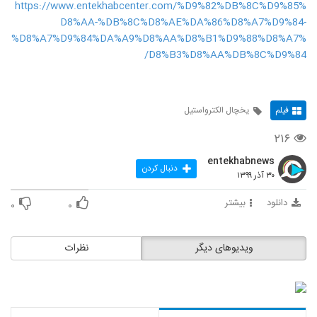
https://www.entekhabcenter.com/%D9%82%DB%8C%D9%85%
D8%AA-%DB%8C%D8%AE%DA%86%D8%A7%D9%84-
%D8%A7%D9%84%DA%A9%D8%AA%D8%B1%D9%88%D8%A7%
D8%B3%D8%AA%DB%8C%D9%84/
فیلم
یخچال الکترواستیل
۲۱۶
entekhabnews
دنبال کردن
۳۰ آذر ۱۳۹۹
دانلود
بیشتر
۰
۰
ویدیوهای دیگر
نظرات