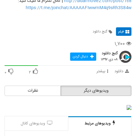
http://didarmoviez.com/post/168
| کانال تلگرام ما کلیک کنید:
https://t.me/joinchat/AAAAAFIwwmM4q9sRh3S84w
فیلم
گنج دانلود
۱,۷۰۰
گنج دانلود
دنبال کردن
۰۸ دی ۱۳۹۷
دانلود
بیشتر
۰
۲
ویدیوهای دیگر
نظرات
ویدیوهای مرتبط
ویدیوهای کانال