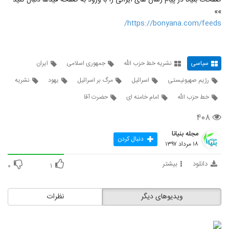
صفحات بنیانا در پیام رسان های ایرانی را با ورود به صفحه فیدها دنبال کنید
»»
https://bonyana.com/feeds/
سیاسی
نشریه خط حزب الله
جمهوری اسلامی
ایران
رژیم صهیونیستی
اسرائیل
مرگ بر اسرائیل
یهود
نشریه
خط حزب الله
امام خامنه ای
حضرت آقا
۴۰۸
مجله بنیانا
دنبال کردن
۱۸ مرداد ۱۳۹۷
دانلود
بیشتر
۰
۱
ویدیوهای دیگر
نظرات