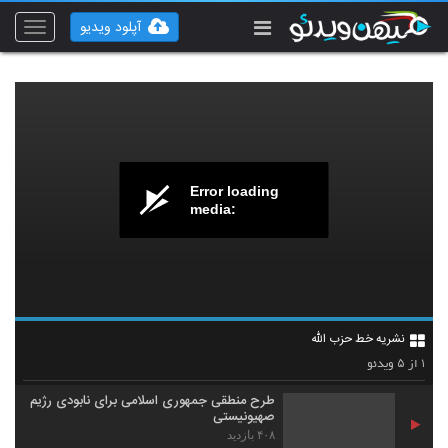
آپلود ویدیو
Toggle
vigation
Error loading
media:
نشریه خط حزب الله
۵
۱
از
ویدئو
طرح منطقی جمهوری اسلامی برای نابودی رژیم
صهیونیستی
۴۰۸ بازدید