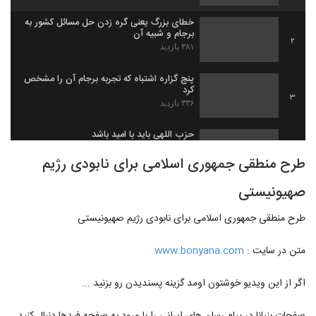
خطای بزرگ یعنی گره زدن حل مسائل کشور به
برجام و شبیه آن
2
۳۸۱ بازدید
پنج گزاره‌ اشتباه که تجربه برجام آن را مشخص
کرد
3
۳۳۶ بازدید
حزب اللهی باید با امید باشد
۳۷۹ بازدید
4
طرح منطقی جمهوری اسلامی برای نابودی رژیم
صهیونیستی
چند نکته زندگی امام کاظم علیه السلام از زبان
رهبر انقلاب
5
۳۲۱ بازدید
طرح منطقی جمهوری اسلامی برای نابودی رژیم صهیونیستی
متن در سایت :
www.bonyana.com
اگر از این ویدیو خوشتون اومد گزینه پسندیدن رو بزنید ...