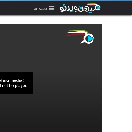
دسته ها
ading media:
d not be played