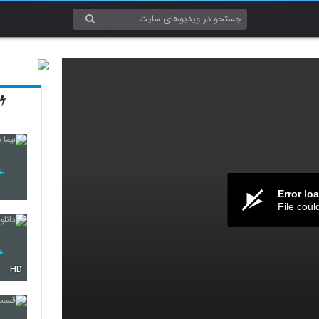
Error lo
File coul
HD