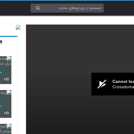
HD
Cannot lo
Crossdomai
HD