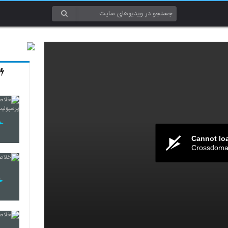
Cannot lo
Crossdomai