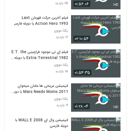
۲۵ بازدید
۰۱:۵۶:۰۶
HD
فیلم آخرین حرکت قهرمان Last
Action Hero 1993 با دوبله فارسی
یکتا مووی
۱۶ بازدید
۰۲:۱۰:۵۴
فیلم ای تی موجود فرازمینی E.T. the
Extra-Terrestrial 1982 با دوبله
فارسی
یکتا مووی
۱۵ بازدید
۰۱:۵۴:۳۵
انیمیشن مریخی ها مامان میخوان
Mars Needs Moms 2011 با دوبله
فارسی
یکتا مووی
۱۹ بازدید
۰۱:۲۸:۰۴
HD
انیمیشن وال ای WALL·E 2008 با
دوبله فارسی