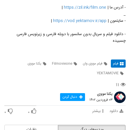
- آدرس ما |
https://zil.ink/film.one
|
_
- سایتمون |
https://vod.yektamov.ir/app
|
- دانلود فیلم و سریال بدون سانسور با دوبله فارسی و زیرنویس فارسی
چسبیده
فیلم
فیلم مووی وان
Filmovieone
یکتا مووی
YEKTAMOVIE
۱۱
یکتا مووی
دنبال کردن
۰۳ فروردین ۱۴۰۲
دانلود
بیشتر
۰
۰
ویدیوهای دیگر
نظرات