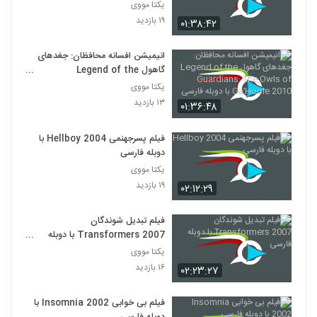
یکتا مووی
۱۹ بازدید
۰۱:۳۸:۴۲
انیمیشن افسانه محافظان: جغدهای
گاهول Legend of the
Guardians: The Owls of
یکتا مووی
Ga’Hoole 2010 با دوبله فارسی
۱۳ بازدید
۰۱:۳۶:۴۸
فیلم پسرجهنمی Hellboy 2004 با
دوبله فارسی
یکتا مووی
۱۹ بازدید
۰۲:۱۲:۲۹
فیلم تبدیل شوندگان
Transformers 2007 با دوبله
فارسی
یکتا مووی
۱۶ بازدید
۰۲:۲۳:۲۷
فیلم بی خوابی Insomnia 2002 با