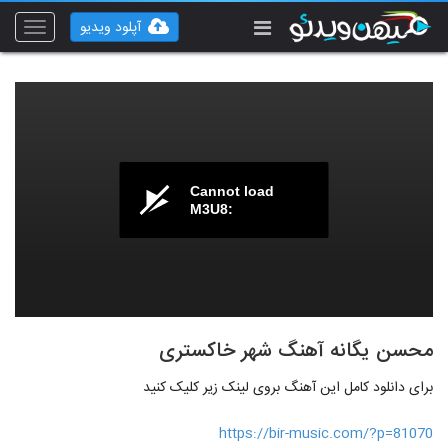
آپلود ویدیو
Toggle
vigation
Cannot load
M3U8:
محسن یگانه آهنگ شهر خاکستری
برای دانلود کامل این آهنگ بروی لینک زیر کلیک کنید
https://bir-music.com/?p=81070