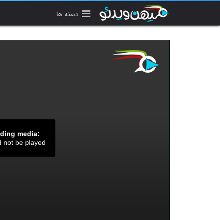
دسته ها
ading media:
d not be played