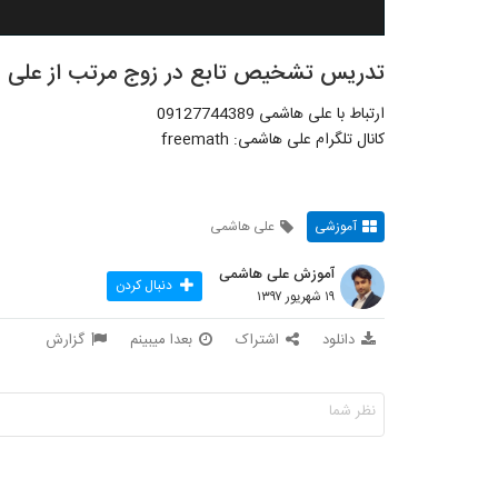
تدریس تشخیص تابع در زوج مرتب از علی 
ارتباط با علی هاشمی 09127744389
کانال تلگرام علی هاشمی: freemath
آموزشی
علی هاشمی
آموزش علی هاشمی
دنبال کردن
۱۹ شهریور ۱۳۹۷
دانلود
اشتراک
بعدا میبینم
گزارش