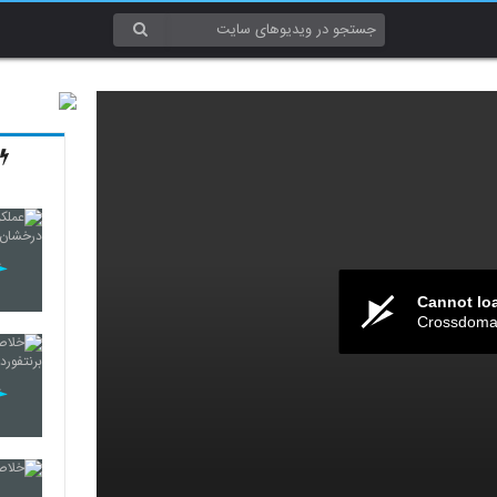
Cannot lo
Crossdomai