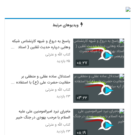
ویدیوهای مرتبط
پاسخ به دروغ و شبهه کارنشناس شبکه
وهابی درباره حدیث ثقلین ( استاد
بهرامی زاد ) شبکه حضرت ولیعصر عج
کتاب الله و عترتی
۲۵ بازدید
۰۸:۲۷
استدلال ساده عقلی و منطقی بر
حقانیت حضرت علی (ع) با استفاده از
آیه مباهله
کتاب الله و عترتی
۲۳ بازدید
۰۳:۲۲
ماجرای نبرد امیرالمومنین علی علیه
السلام با مرحب یهودی در جنگ خیبر
کتاب الله و عترتی
۲۳ بازدید
۰۸:۱۹