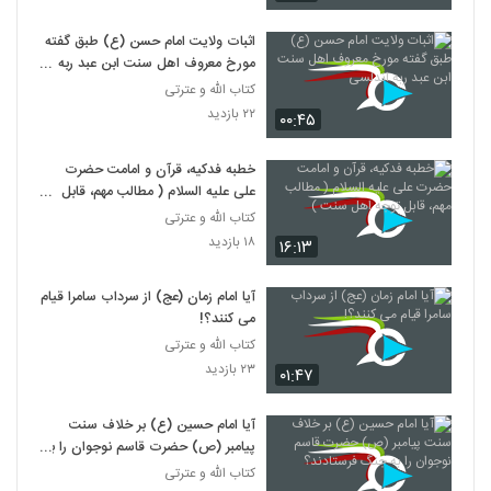
اثبات ولایت امام حسن (ع) طبق گفته
مورخ معروف اهل سنت ابن عبد ربه
اندلسی
کتاب الله و عترتی
۲۲ بازدید
۰۰:۴۵
خطبه فدکیه، قرآن و امامت حضرت
علی علیه السلام ( مطالب مهم، قابل
توجه اهل سنت )
کتاب الله و عترتی
۱۸ بازدید
۱۶:۱۳
آیا امام زمان (عج) از سرداب سامرا قیام
می کنند؟!
کتاب الله و عترتی
۲۳ بازدید
۰۱:۴۷
آیا امام حسین (ع) بر خلاف سنت
پیامبر (ص) حضرت قاسم نوجوان را به
جنگ فرستادند؟
کتاب الله و عترتی