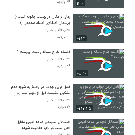
۲۴ بازدید
۱۱:۱۰
زمان و مکان در بهشت چگونه است (
پرسمان اعتقادی استاد محمدی )
کتاب الله و عترتی
۲۲ بازدید
۰۱:۱۳
فلسفه طرح مساله وحدت چیست ؟
کتاب الله و عترتی
۲۶ بازدید
۰۸:۴۰
کامل ترین جواب در پاسخ به شبهه عدم
تشکیل حکومت قبل از ظهور امام زمان
عج ( بنی العباس دوم . روایات احلاس
کتاب الله و عترتی
. تشکیل حکومت معصومین
۱۷ بازدید
۰۱:۱۷:۴۵
استدلال شنیدنی علامه امینی مقابل
اهل سنت در باب حقانیت شیعه