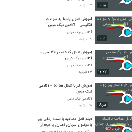
۱۰:۱۸
۲۲ بازدید
آموزش اصول پاسخ به سوالات
انگلیسی – آکادمی نیک درس
آکادمی نیک درس
۱۰:۰۱
۲۸ بازدید
آموزش افعال گذشته در انگلیسی –
آکادمی نیک درس
آکادمی نیک درس
۱۰:۲۳
۲۳ بازدید
آموزش کار با افعال to be – آکادمی
نیک درس
آکادمی نیک درس
۰۹:۰۱
۲۸ بازدید
فیلم کامل مصاحبه با استاد رائفی پور
با موضوع سربازی اجباری یا حرفه‌ای؟
- 11 خرداد 1402
وبگاه مهدی موعود (عج) | mahdimouood.ir