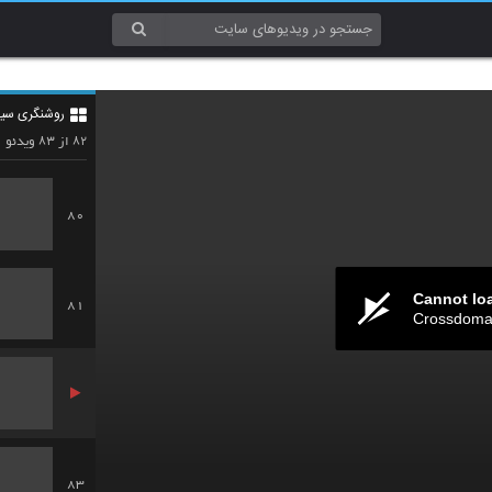
78
روشنگری سی
79
۸۳
۸۲
از
ویدئو
80
Cannot lo
81
Crossdomai
83