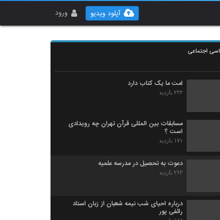
مهمترین مستند سیاسی ایران | پرزیدنت آکتور
سینما
ورود
آپلود ویدیو
۱۸۹ بازدید
25 فروردین 98 آخرین مهلت ثبت نام برای
تحصیل در حوزه های علمیه
اسی اجتماعی
۲۱۶ بازدید
امت ما یک کتاب دارد
۲۲۲ بازدید
مسابقات بین المللی قرآن تهران چه رویدادی
است ؟
۱۷۱ بازدید
دعوت به تحصیل در مدرسه علمیه
۲۶۲ بازدید
درباره احیای شب نیمه شعبان از زبان استاد
رائفی پور