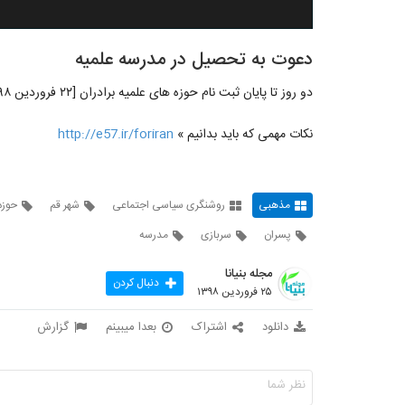
دعوت به تحصیل در مدرسه علمیه
دو روز تا پایان ثبت نام حوزه های علمیه برادران [۲۲ فروردین ۹۸ آخرین فرصت ثبت نام برای سربازی امام زمان(عج)]
نکات مهمی که باید بدانیم »
http://e57.ir/foriran
مذهبی
روشنگری سیاسی اجتماعی
شهر قم
حوزه
پسران
سربازی
مدرسه
مجله بنیانا
دنبال کردن
۲۵ فروردین ۱۳۹۸
دانلود
اشتراک
بعدا میبینم
گزارش