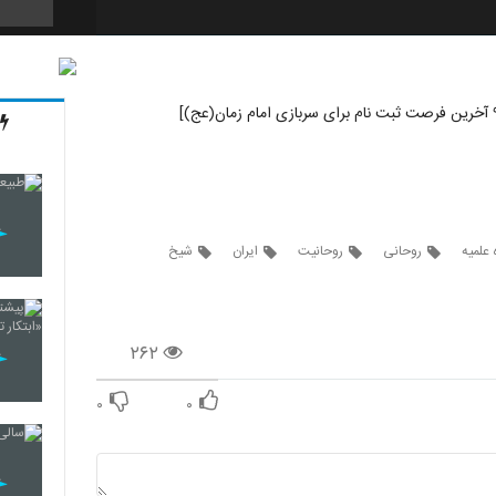
 علمیه
روحانی
روحانیت
ایران
شیخ
۲۶۲
۰
۰