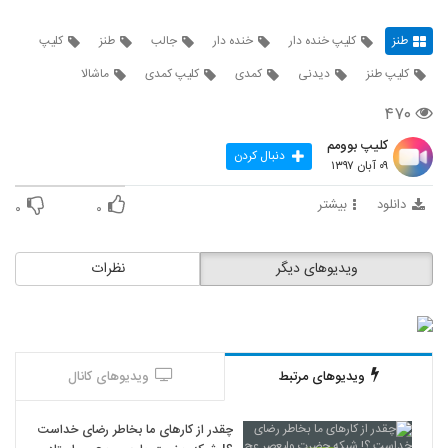
طنز
کلیپ خنده دار
خنده دار
جالب
طنز
کلیپ
کلیپ طنز
دیدنی
کمدی
کلیپ کمدی
ماشالا
۴۷۰
کلیپ بوومم
دنبال کردن
۰۹ آبان ۱۳۹۷
دانلود
بیشتر
۰
۰
ویدیوهای دیگر
نظرات
ویدیوهای مرتبط
ویدیوهای کانال
چقدر از کارهای ما بخاطر رضای خداست