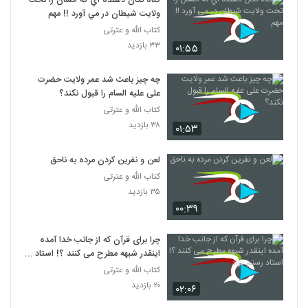
گناه تکان دهنده اي که انسان را تحت
ولايت شيطان در مي آورد !! مهم
کتاب الله و عترتی
۳۳ بازدید
۰۱:۵۵
چه چیز باعث شد عمر ولایت حضرت
علی علیه السام را قبول نکند؟
کتاب الله و عترتی
۳۸ بازدید
۰۱:۵۳
لعن و نفرين کردن مرده به ناحق
کتاب الله و عترتی
۳۵ بازدید
۰۰:۳۹
چرا برای قرآن که از جانب خدا آمده
اینقدر شبهه مطرح می کنند ؟! استاد
رستم نژاد
کتاب الله و عترتی
۲۰ بازدید
۰۲:۰۶