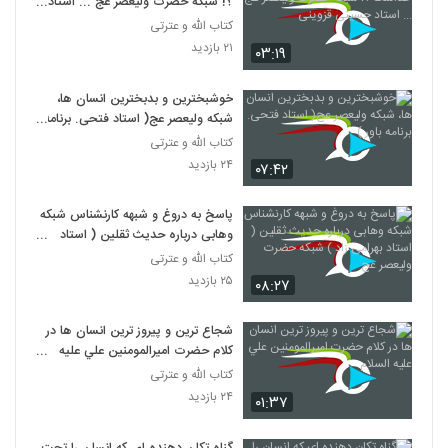
؟! شبکه حضرت ولیعصر عج ... استاد
حسینی قزوینی
کتاب الله و عترتی
۲۱ بازدید
۰۳:۱۹
خوشبخترین و بدبخترین انسان ها،
شبکه ولیعصر عج( استاد فتحی. برنامه
باور )
کتاب الله و عترتی
۲۴ بازدید
۰۷:۴۲
پاسخ به دروغ و شبهه کارنشناس شبکه
وهابی درباره حدیث ثقلین ( استاد
بهرامی زاد ) شبکه حضرت ولیعصر عج
کتاب الله و عترتی
۲۵ بازدید
۰۸:۲۷
شجاع ترين و پيروز ترين انسان ها در
کلام حضرت اميرالمومنين علي عليه
السلام
کتاب الله و عترتی
۲۴ بازدید
۰۱:۳۷