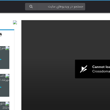
Cannot lo
Crossdomai