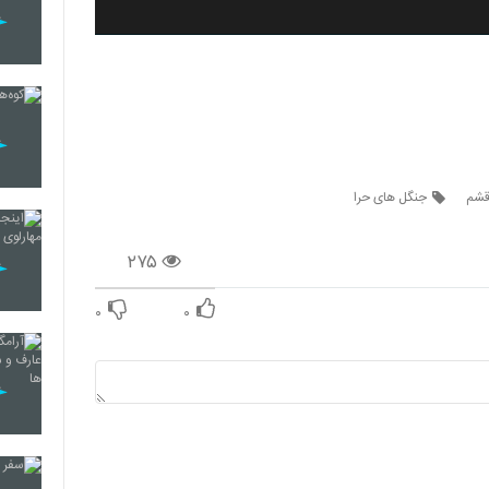
قشم
جنگل های حرا
۲۷۵
۰
۰