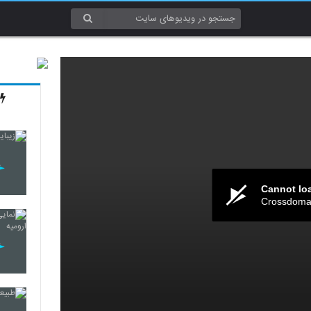
Cannot lo
Crossdomai