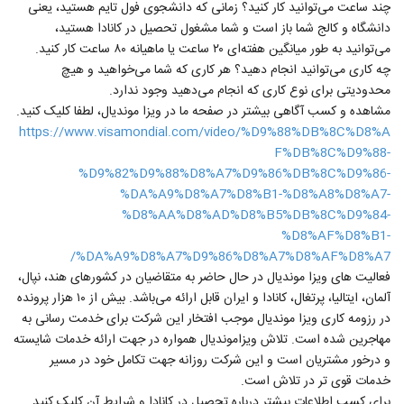
چند ساعت می‌توانید کار کنید؟ زمانی که دانشجوی فول تایم هستید، یعنی
دانشگاه و کالج شما باز است و شما مشغول تحصیل در کانادا هستید،
می‌توانید به طور میانگین هفته‌ای ۲۰ ساعت یا ماهیانه ۸۰ ساعت کار کنید.
چه کاری می‌توانید انجام دهید؟ هر کاری که شما می‌خواهید و هیچ
محدودیتی برای نوع کاری که انجام می‌دهید وجود ندارد.
مشاهده و کسب آگاهی بیشتر در صفحه ما در ویزا موندیال، لطفا کلیک کنید.
https://www.visamondial.com/video/%D9%88%DB%8C%D8%A
F%DB%8C%D9%88-
%D9%82%D9%88%D8%A7%D9%86%DB%8C%D9%86-
%DA%A9%D8%A7%D8%B1-%D8%A8%D8%A7-
%D8%AA%D8%AD%D8%B5%DB%8C%D9%84-
%D8%AF%D8%B1-
%DA%A9%D8%A7%D9%86%D8%A7%D8%AF%D8%A7/
فعالیت های ویزا موندیال در حال حاضر به متقاضیان در کشورهای هند، نپال،
آلمان، ایتالیا، پرتغال، کانادا و ایران قابل ارائه می‌باشد. بیش از ۱۰ هزار پرونده
در رزومه کاری ویزا موندیال موجب افتخار این شرکت برای خدمت رسانی به
مهاجرین شده است. تلاش ویزاموندیال همواره در جهت ارائه خدمات شایسته
و درخور مشتریان است و این شرکت روزانه جهت تکامل خود در مسیر
خدمات قوی تر در تلاش است.
برای کسب اطلاعات بیشتر درباره تحصیل در کانادا و شرایط آن کلیک کنید.