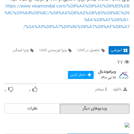
https://www.visamondial.com/%D8%AA%D8%AD%D8%B5%DB
%8C%D9%84%DB%8C/%D8%AA%D8%AD%D8%B5%DB%8C%D9
%84-%D8%AF%D8%B1-
%DA%A9%D8%A7%D9%86%D8%A7%D8%AF%D8%A7/
آموزشی
تحصیل در کانادا
ویزا توریستی کانادا
ویزا شینگن
۷۷
ویزاموندیال
دنبال کردن
۲۸ تیر ۱۴۰۰
دانلود
بیشتر
۰
۰
ویدیوهای دیگر
نظرات