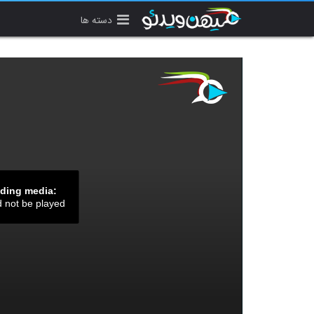
دسته ها
ading media:
d not be played