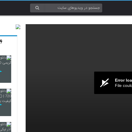
Error lo
File coul