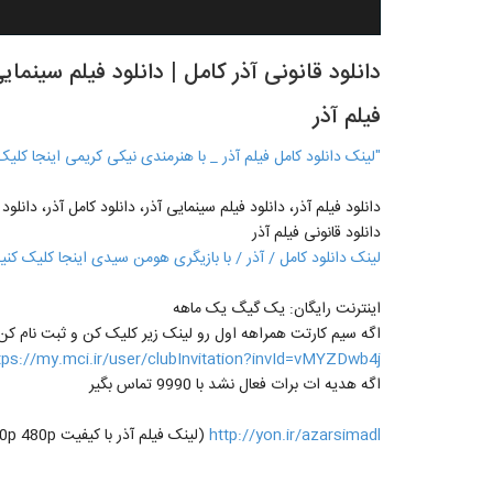
دانلود قانونی آذر کامل | دانلود فیلم سینم
فیلم آذر
"لینک دانلود کامل فیلم آذر _ با هنرمندی نیکی کریمی اینجا کلیک
دانلود فیلم آذر، دانلود فیلم سینمایی آذر، دانلود کامل آذر، دانلود 
دانلود قانونی فیلم آذر
لینک دانلود کامل / آذر / با بازیگری هومن سیدی اینجا کلیک کنی
اینترنت رایگان: یک گیگ یک ماهه
اگه سیم کارتت همراهه اول رو لینک زیر کلیک کن و ثبت نام کن
tps://my.mci.ir/user/clubInvitation?invId=vMYZDwb4j
اگه هدیه ات برات فعال نشد با 9990 تماس بگیر
http://yon.ir/azarsimadl
(لینک فیلم آذر با کیفیت p720p , 4k 720p 1080p 480p)