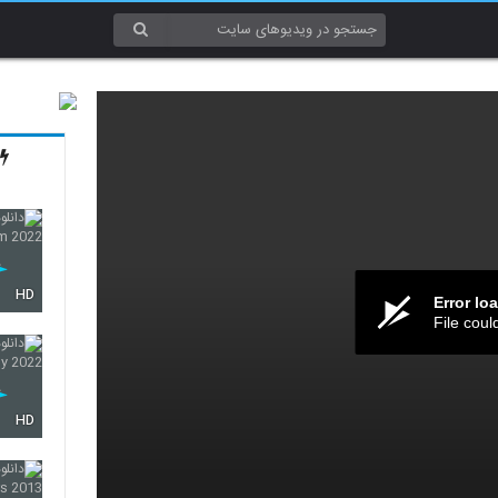
HD
Error lo
File coul
HD