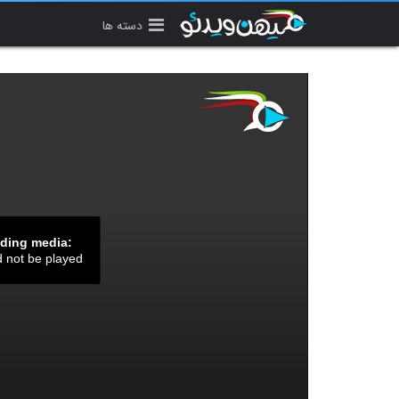
دسته ها
ading media:
d not be played