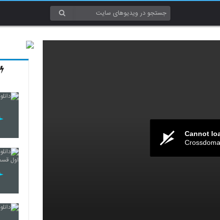
Cannot lo
Crossdomai