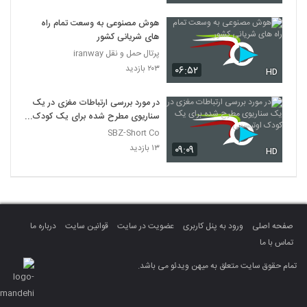
هوش مصنوعی به وسعت تمام راه
های شریانی کشور
پرتال حمل و نقل iranway
۲۰۳ بازدید
۰۶:۵۲
HD
در مورد بررسی ارتباطات مغزی در یک
سناریوی مطرح شده برای یک کودک
اوتیسمی
SBZ-Short Co
۱۳ بازدید
۰۹:۰۹
HD
صفحه اصلی
ورود به پنل کاربری
عضویت در سایت
قوانین سایت
درباره ما
تماس با ما
تمام حقوق سایت متعلق به میهن ویدئو می باشد.