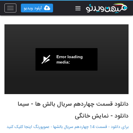
آپلود ویدیو
Toggle
vigation
Error loading
media:
دانلود قسمت چهاردهم سریال بالش ها - سیما
دانلود - نمایش خانگی
برای دانلود - قسمت 14 چهاردهم سریال بالشها - عموپورنگ اینجا کلیک کنید