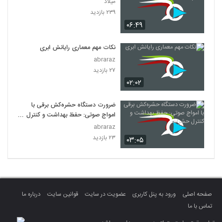
میلاد
۲۳۹ بازدید
۰۶:۴۹
نکات مهم معماری رایانش ابری
abraraz
۲۷ بازدید
۰۲:۰۲
ضرورت دستگاه حشره‌کش برقی با
امواج صوتی: حفظ بهداشت و کنترل
حشرات
abraraz
۲۳ بازدید
۰۳:۰۵
صفحه اصلی
ورود به پنل کاربری
عضویت در سایت
قوانین سایت
درباره ما
تماس با ما