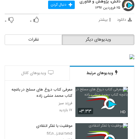
دانش، پژوهش و فناوری
18
دنبال کردن
۲۵ فروردین ۱۳۹۷
030019 - تفکر انتقادی (سری اول)
دانلود
بیشتر
۰
۰
۴۸۵ بازدید
19
ویدیوهای دیگر
نظرات
030020 - تفکر انتقادی (سری اول)
۴۹۶ بازدید
20
030021 - تفکر انتقادی (سری اول)
ویدیوهای مرتبط
ویدیوهای کانال
۵۹۳ بازدید
21
معرفی کتاب دروغ های مسلح در باغچه
030022 - تفکر انتقادی (سری اول)
کتاب محمد منشی زاده
۴۷۴ بازدید
22
فرزند سبز
۱۷ بازدید
۰۳:۳۳
HD
030023 - تفکر انتقادی (سری اول)
۵۷۳ بازدید
موفقیت با تفکر انتقادی
23
fif,n , j,sui tvnd