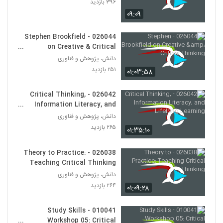
۳۹۶ بازدید
030024 - تفکر انتقادی (سری اول)
۰۹:۰۹
۵۲۱ بازدید
24
026044 - Stephen Brookfield
030025 - تفکر انتقادی (سری اول)
on Creative & Critical
۴۸۸ بازدید
Thinking
دانش، پژوهش و فناوری
25
۲۵۱ بازدید
۰۱:۰۳:۵۸
030026 - تفکر انتقادی (سری اول)
۵۶۳ بازدید
026042 - Critical Thinking,
26
Information Literacy, and
Lifelong Learning
دانش، پژوهش و فناوری
030027 - تفکر انتقادی (سری اول)
۲۶۵ بازدید
۰۱:۳۵:۱۰
۵۸۹ بازدید
27
026038 - Theory to Practice:
030028 - تفکر انتقادی (سری اول)
Teaching Critical Thinking
۵۱۱ بازدید
دانش، پژوهش و فناوری
28
۲۶۴ بازدید
۰۱:۰۹:۲۸
030037 - نظریه انتخاب عقلانی
010041 - Study Skills
۶۷۸ بازدید
29
Workshop 05: Critical