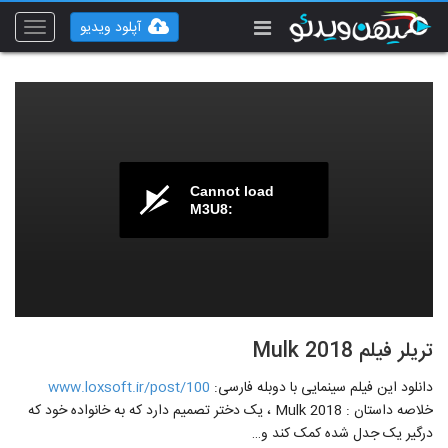
آپلود ویدیو
Toggle
vigation
Cannot load
M3U8:
تریلر فیلم Mulk 2018
دانلود این فیلم سینمایی با دوبله فارسی:
www.loxsoft.ir/post/100
خلاصه داستان : Mulk 2018 ، یک دختر تصمیم دارد که به خانواده خود که
درگیر یک جدل شده کمک کند و…