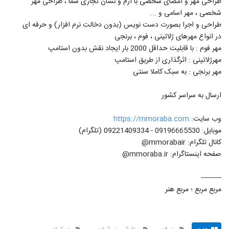
طراحی مهر و امضای شخصی با آرم و نشان تجاری شما ، طراحی مهر
شخصی ، مهر اسامی و ...
طراحی و اجرا بصورت دست نویس (بدون دخالت نرم افزار) و حرفه ای
در انواع مهرهای ژلاتینی ، فوم ، برنجی
مهر فوم : با قابلیت حداقل 2000 بار ایجاد نقش بدون استامپ
مهرژلاتینی : اثرگذاری از طریق استامپ
مهر برنجی : به سبک کاملا سنتی
ارسال به سراسر کشور
وب سایت:
https://mmoraba.com
موبایل: 09196665530 - 09221409334 (تلگرام)
کانال تلگرام: mmorabair@
صفحه اینستاگرام: mmoraba.ir@
----------
مربع مربع ؛ مربع هنر