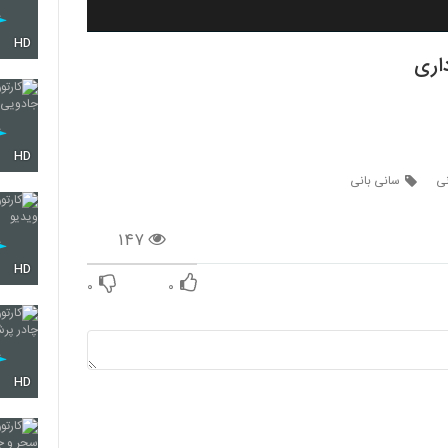
HD
اری
HD
نی
سانی بانی
۱۴۷
HD
۰
۰
HD