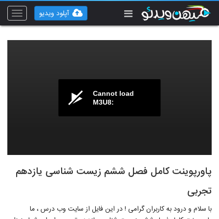
آپلود ویدیو
Toggle
vigation
Cannot load
M3U8:
پاورپوینت کامل فصل ششم زیست شناسی یازدهم
تجربی
با سلام و درود به کاربران گرامی ! در این فایل از سایت وب درس ، ما