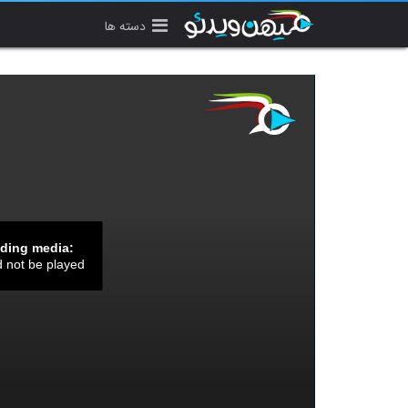
دسته ها
ading media:
d not be played