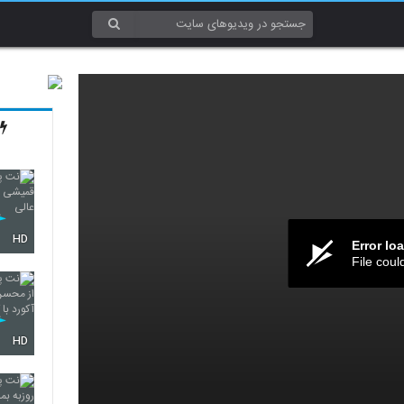
HD
Error lo
File coul
HD