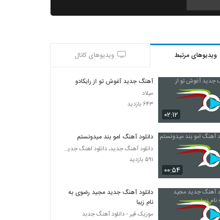
دانلود آهنگ جدید و زیبای ابراهیم علیزاده با نام
شیرین جان
۱,۷۲۹ بازدید
ویدیوهای مرتبط
ویدیوهای کانال
سجاد کریمی آهنگ سکوت عاشقانه
۵۳۵ بازدید
آهنگ جدید آغوش تو از رایکادو
میلاد
آهنگ پدرام پالیز بنام باران
۶۴۳ بازدید
۸۹۵ بازدید
۰۲:۱۲
دانلود آهنگ امو بند میدونستم
دانلود آهنگ مرتضی صادقی کمک کن
دانلود آهنگ جدید، دانلود اهنگ جدید ایرانی
۴۹۹ بازدید
۵۹۱ بازدید
۰۰:۵۴
آهنگ باران از وحید تاج(سنتی)
دانلود آهنگ جدید مجید رضوی به
۷۳۷ بازدید
نام زیبا
موزیک قیر - دانلود آهنگ جدبد