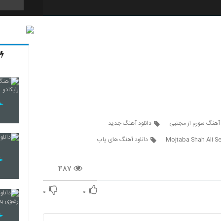
336
337
338
 آهنگ سورم از مجتبی
دانلود آهنگ جدید
Mojtaba Shah Ali S
دانلود آهنگ های پاپ
339
۴۸۷
۰
۰
340