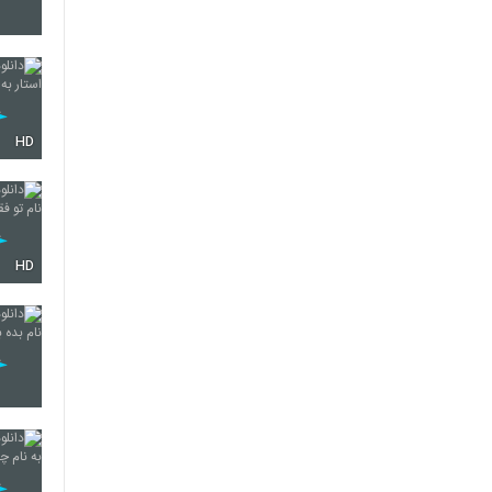
347
HD
348
349
HD
350
351