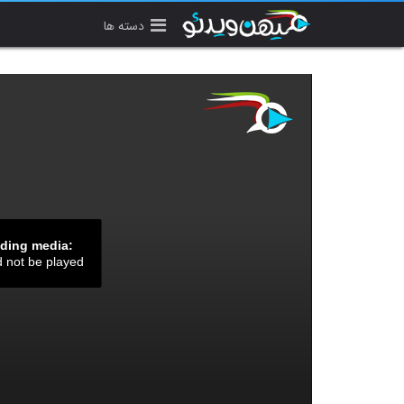
دسته ها
ading media:
d not be played