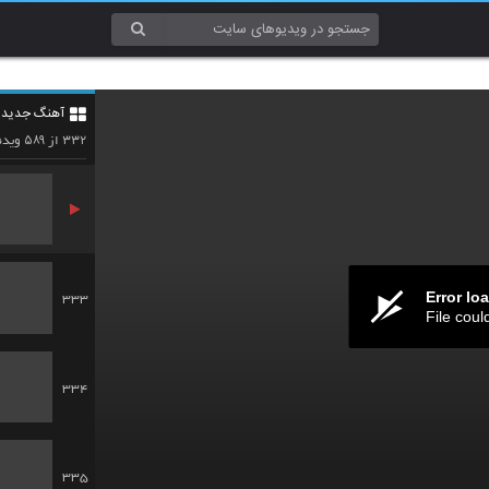
330
آهنگ جدید 3
331
۵۸۹
۳۳۲
از
ویدئ
Error lo
333
File coul
334
335