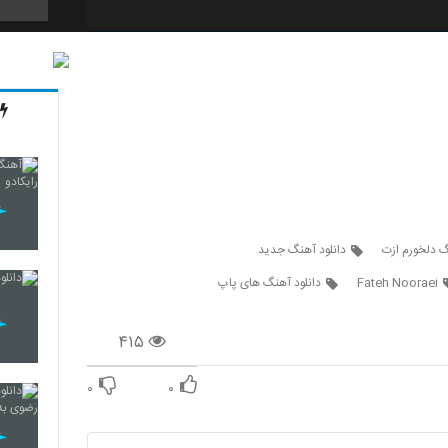
2115
2116
2117
گ دلخورم ازت
دانلود آهنگ جدید
Fateh Nooraei
دانلود آهنگ های پاپ
2118
۴۱۵
۰
۰
2119