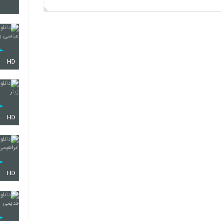
2120
2121
HD
2122
HD
2123
HD
2124
2125