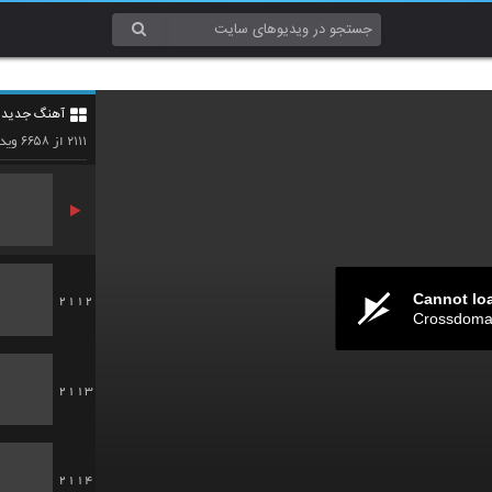
2109
آهنگ جدید 4
2110
۶۶۵۸
۲۱۱۱
از
ویدئ
Cannot lo
2112
Crossdomai
2113
2114