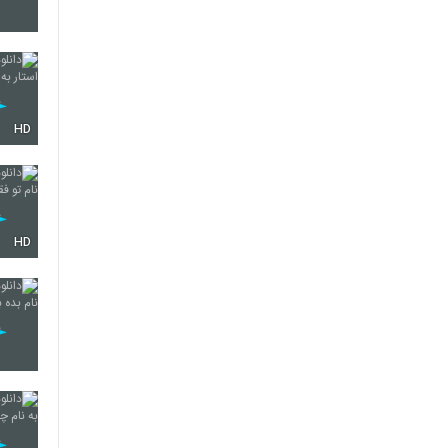
2126
HD
2127
2128
HD
2129
2130