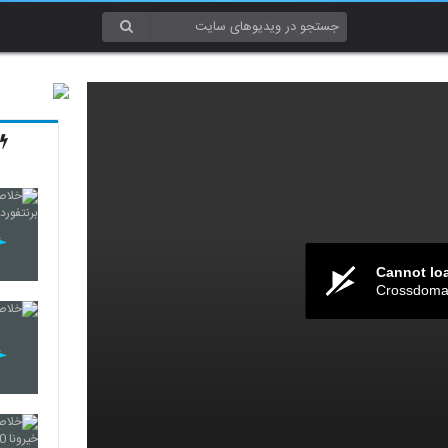
Cannot lo
Crossdomai