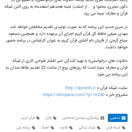
رجب المرجب، سری جدید برنامه «تلاوت های درخواستی» با تغییراتی در
۲۲۲ بازدید
80
دکور، مجری، محتوا و ... از امشب شنبه هجدهم اسفندماه به روی آنتن شبکه
قرآن و معارف سیما می رود.
مسابقات بین المللی قرآن تهران چه رویدادی
است ؟
در سری جدید این برنامه که به صورت تولیدی تقدیم مخاطبان خواهد شد،
81
۱۷۱ بازدید
مهدی سیفی حافظ کل قرآن کریم اجرای آن برعهده دارد و همچنین مسعود
سیاح گرجی از قاریان نام آشنای قرآن کریم به عنوان کارشناس در برنامه حضور
دعوت به تحصیل در مدرسه علمیه
خواهد داشت.
۲۶۳ بازدید
82
«تلاوت های درخواستی» با تهیه کنندگی امیر افشار فتوحی کاری از شبکه
درباره احیای شب نیمه شعبان از زبان استاد
قرآن و معارف سیما است که روزهای زوج از ساعت 22 تقدیم علاقه مندان به
رائفی پور
83
این برنامه می شود.
۱۸۸ بازدید
سایت شبکه قرآن »
http://qurantv.ir
مشروح خبر »
https://bonyana.com/?p=16240
مذهبی
روشنگری سیاسی اجتماعی
قرآن
قرآن کریم
شبکه قرآن
سبک زندگی
تلاوت
آهنگ
رسانه ملی