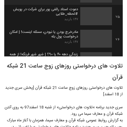
دعوت استاد رائفی پور برای شرکت در پویش
#لحظه_طلایی
75
۱۴۷ بازدید
مادرخرج بودن یا نبودن، مسئله اینست! | امکان
درخواست پول بله
76
۱۴۷ بازدید
زندگی دهه ۴۰ یا ۹۰؟ | شهر شهر فرنگه! از همه
رنگه! بیا و تماشا کن، خودت قضاوت کن!
77
تلاوت های درخواستی روزهای زوج ساعت 21 شبکه
۱۶۷ بازدید
قرآن
مهمترین مستند سیاسی ایران | پرزیدنت آکتور
سینما
78
تلاوت های درخواستی روزهای زوج ساعت 21 شبکه قرآن [پخش سری جدید
۱۸۹ بازدید
از 18 اسفند]
25 فروردین 98 آخرین مهلت ثبت نام برای
تحصیل در حوزه های علمیه
سری جدید برنامه »تلاوت های درخواستی» از شنبه 18 اسفند97 به روی آنتن
79
۲۱۶ بازدید
شبکه قرآن و معارف سیما می رود.
به گزارش روابط عمومی شبکه قرآن و معارف سیما، همزمان با آغاز ماه مبارک
امت ما یک کتاب دارد