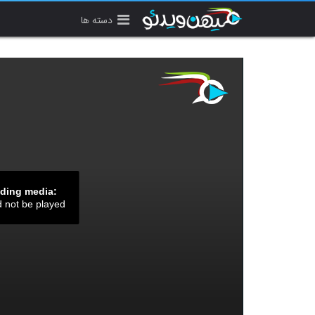
دسته ها
ading media:
d not be played