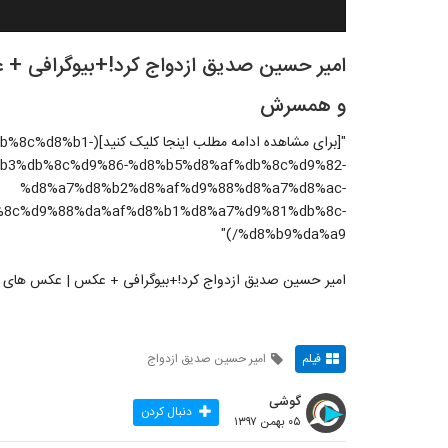
امیر حسین صدیق ازدواج کرد!+بیوگرافی 
و همسرش
"[برای مشاهده ادامه مط
b3%db%8c%d9%86-%d8%b5%d8%af%db%8c%d9%82-
%d8%a7%d8%b2%d8%af%d9%88%d8%a7%d8%ac-
%8c%d9%88%da%af%d8%b1%d8%a7%d9%81%db%8c-
%d8%b9%da%a9/)"
امیر حسین صدیق ازدواج کرد!+بیوگرافی + عکس | عکس ها
فیلم
امیر حسین صدیق ازدواج
گوشی
دنبال کردن
۰۵ بهمن ۱۳۹۷