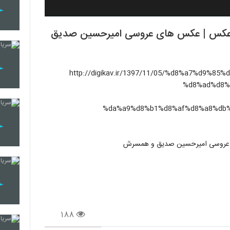
+ عکس | عکس های عروسی امیرحسین صدیق
لب اینجا کلیک کنید](http://digikav.ir/1397/11/05/%d8%a7%d9%85%db%8c%d8%b1-
%d8%ad%d8%
%da%a9%d8%b1%d8%af%d8%a8%db
ی عروسی امیرحسین صدیق و همسرش
۱۸۸