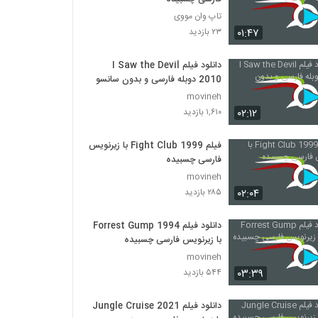
تاپ وان مووی
۰۱:۴۷
۲۳ بازدید
دانلود فیلم I Saw the Devil
2010 دوبله فارسی و بدون سانسور
movineh
۰۲:۱۲
۱,۶۱۰ بازدید
فیلم Fight Club 1999 با زیرنویس
فارسی چسبیده
movineh
۰۲:۰۴
۲۸۵ بازدید
دانلود فیلم Forrest Gump 1994
با زیرنویس فارسی چسبیده
movineh
۰۳:۳۹
۵۴۴ بازدید
دانلود فیلم Jungle Cruise 2021