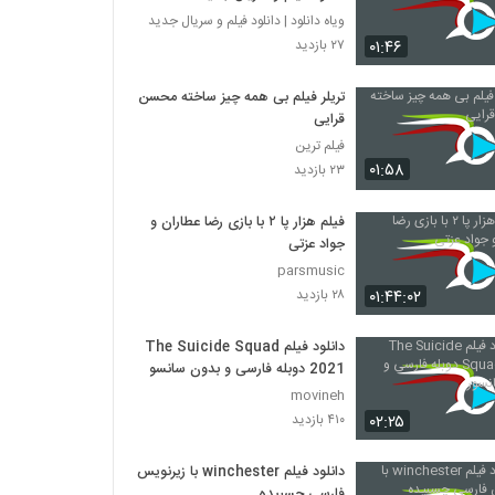
ویاه دانلود | دانلود فیلم و سریال جدید
۰۱:۴۶
۲۷ بازدید
تریلر فیلم بی همه چیز ساخته محسن
قرایی
فیلم ترین
۰۱:۵۸
۲۳ بازدید
فیلم هزار پا ۲ با بازی رضا عطاران و
جواد عزتی
parsmusic
۰۱:۴۴:۰۲
۲۸ بازدید
دانلود فیلم The Suicide Squad
2021 دوبله فارسی و بدون سانسور
movineh
۰۲:۲۵
۴۱۰ بازدید
دانلود فیلم winchester با زیرنویس
فارسی چسبیده