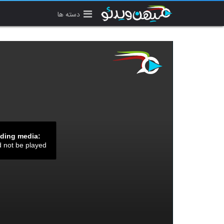
دسته ها
ading media:
d not be played