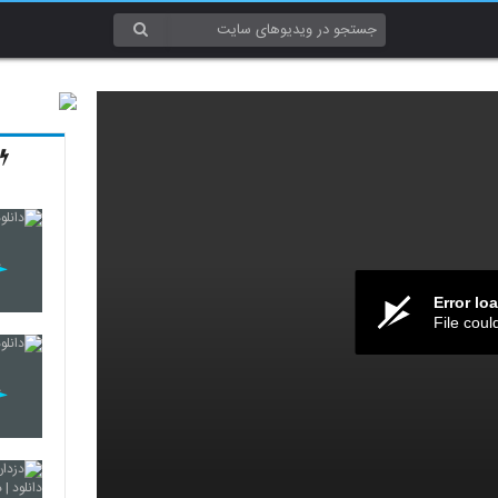
Error lo
File coul