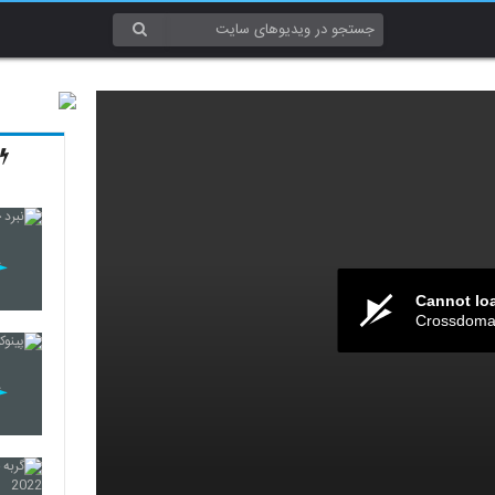
Cannot lo
Crossdomai