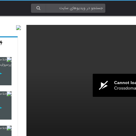
Cannot lo
Crossdomai