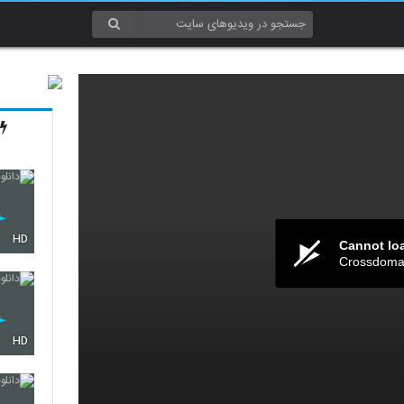
HD
Cannot lo
Crossdomai
HD