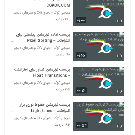
CGKOK.COM
پروژه آماده افترافکت پک موزیک اکولایزر
سیجی کوک - دنیای CG و هنرهای دیجیتال
۱۴ بازدید
۲۹۶ بازدید
۰۱:۰۰
528
HD
پریست آماده ترنزیشن پیکسلی برای
تبلیغات کارت اعتباری Credit Card
افترافکت – Pixel Sorting
۱۷ بازدید
529
Transitions
سیجی کوک - دنیای CG و هنرهای دیجیتال
۱۹۸ بازدید
۰۱:۱۵
HD
پروژه آماده افترافکت لوگو موشن قطره آب
۱۵ بازدید
530
پریست ترنزیشن شناور برای افترافکت
– Float Transitions
پروژه آماده افترافکت تایم لاین شرکت دیجیتال
سیجی کوک - دنیای CG و هنرهای دیجیتال
۱۴ بازدید
۲۰۵ بازدید
۰۰:۱۶
HD
531
پریست ترنزیشن خطوط نوری برای
پروژه آماده افترافکت المنت معده Stomach
افترافکت – Light Lines
Elements
532
Transitions
سیجی کوک - دنیای CG و هنرهای دیجیتال
۱۷ بازدید
۱۸۳ بازدید
۰۰:۵۴
HD
پروژه آماده افترافکت روز یادبود Memorial