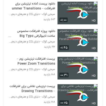
Day
533
دانلود پریست آماده ترنزیشن برای
۱۴ بازدید
افترافکت – Summer Transitions
سیجی کوک - دنیای CG و هنرهای دیجیتال
پروژه آماده افترافکت Bloody Mary
۲۰۳ بازدید
۰۱:۰۰
۱۷ بازدید
HD
534
دانلود پروژه افترافکت مخصوص
پروژه آماده افترافکت المنت معده Stomach
ساخت تایپوگرافی Big Typo
Elements 2
Parallax Presentation Builder
535
سیجی کوک - دنیای CG و هنرهای دیجیتال
۱۸ بازدید
۱۹۲ بازدید
۰۱:۴۵
HD
پروژه آماده افترافکت تبلیغات سایت و معرفی
قالب
پریست افترافکت ترنزیشن زوم –
536
۱۱ بازدید
Power Zoom Transitions
سیجی کوک - دنیای CG و هنرهای دیجیتال
پروژه آماده افترافکت لوگو موشن کرم چاله
۲۰۸ بازدید
۰۰:۳۱
فضایی Space Wormhole
HD
537
۱۳ بازدید
پریست ترنزیشن نقاشی برای افترافکت
پروژه آماده افترافکت موکاپ کارت
– Drawing Transitions
۱۲ بازدید
سیجی کوک - دنیای CG و هنرهای دیجیتال
538
۲۰۸ بازدید
۰۰:۲۵
HD