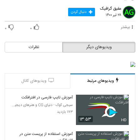
516
۱۹ بازدید
عقیق گرافیک
دنبال کردن
۲۸ تیر ۱۴۰۰
تبریک کریسمس Merry Christmas
۱۴ بازدید
بیشتر
۰
۰
517
پک عناوین مدرن
ویدیوهای دیگر
نظرات
۱۰ بازدید
518
اسلایدشوی آبرنگ
۱۶ بازدید
519
ویدیوهای مرتبط
ویدیوهای کانال
پروژه آماده افترافکت اسلایدشوی گلیچ
آموزش تایپ فارسی در افترافکت
Glitch Slideshow
520
سیجی کوک - دنیای CG و هنرهای دیجیتال
۱۴ بازدید
۱۷۳ بازدید
Stomp Logo
۱۳:۵۳
HD
۱۲ بازدید
521
آموزش استفاده از پریست متن در