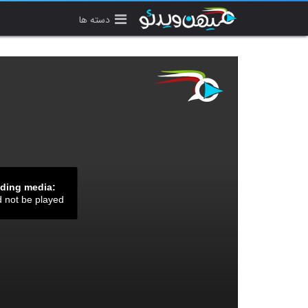
دسته ها
ading media:
d not be played