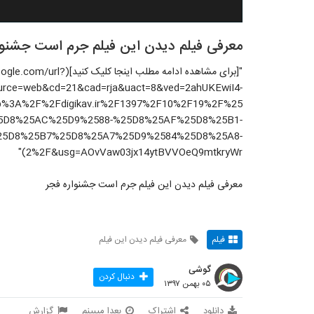
معرفی فیلم دیدن این فیلم جرم است جشنوا
"[برای مشاهده ادامه مطلب اینجا کل
urce=web&cd=21&cad=rja&uact=8&ved=2ahUKEwiI4-
%3A%2F%2Fdigikav.ir%2F1397%2F10%2F19%2F%25
D8%25AC%25D9%2588-%25D8%25AF%25D8%25B1-
25D8%25B7%25D8%25A7%25D9%2584%25D8%25A8-
2%2F&usg=AOvVaw03jx14ytBVVOeQ9mtkryWr)"
معرفی فیلم دیدن این فیلم جرم است جشنواره فجر
فیلم
معرفی فیلم دیدن این فیلم
گوشی
دنبال کردن
۰۵ بهمن ۱۳۹۷
دانلود
اشتراک
بعدا میبینم
گزارش