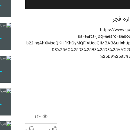
ره فجر
یک کنید](https://www.google.com/url?
sa=t&rct=j&q=&esrc=s&so
b22IngAhXMsqQKHfKhCyMQFjAUegQIMBAB&url=http
D8%25AC%25D8%25B3%25D8%25AA%25
%25D9%2585%
۱۴۰
۰
۰