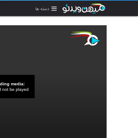
دسته ها
ading media:
d not be played