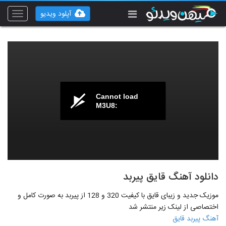
آپلود ویدیو
Toggle
vigation
Cannot load
M3U8:
دانلود آهنگ قایق پیربد
موزیک جدید و زیبای قایق با کیفیت 320 و 128 از پیربد به صورت کامل و
اختصاصی از لینک زیر منتشر شد
آهنگ پیربد قایق