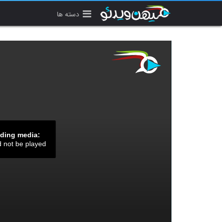
دسته ها
ading media:
d not be played