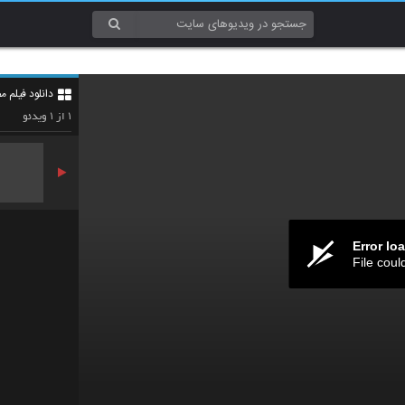
دانلود فیلم مص
۱
۱
از
ویدئو
Error lo
File coul