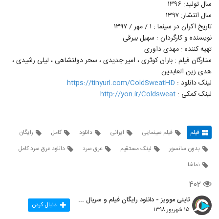
سال تولید: ۱۳۹۶
سال انتشار: ۱۳۹۷
تاریخ اکران در سینما : ۱ / مهر / ۱۳۹۷
نویسنده و کارگردان : سهیل بیرقی
تهیه کننده : مهدی داوری
ستارگان فیلم : باران کوثری ، امیر جدیدی ، سحر دولتشاهی ، لیلی رشیدی ،
هدی زین العابدین
لینک دانلود :
https://tinyurl.com/ColdSweatHD
لینک کمکی :
http://yon.ir/Coldsweat
فیلم
فیلم سینمایی
ایرانی
دانلود
کامل
رایگان
بدون سانسور
لینک مستقیم
عرق سرد
دانلود عرق سرد کامل
نماشا
۴۰۲
تاینی موویز - دانلود رایگان فیلم و سریال ایرانی جد
دنبال کردن
۱۵ شهریور ۱۳۹۸