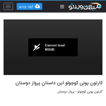
آپلود ویدیو
Toggle
vigation
Cannot load
M3U8:
کارتون پونی کوچولو این داستان پرواز دوستان
کارتون پونی کوچولو - پرواز دوستان