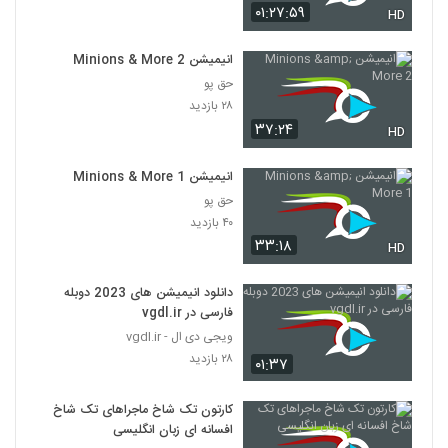
۰۱:۲۷:۵۹
HD
انیمیشن Minions & More 2
حق پو
۲۸ بازدید
۳۷:۲۴
HD
انیمیشن Minions & More 1
حق پو
۴۰ بازدید
۳۳:۱۸
HD
دانلود انیمیشن های 2023 دوبله
فارسی در vgdl.ir
ویجی دی ال - vgdl.ir
۲۸ بازدید
۰۱:۳۷
کارتون تک شاخ ماجراهای تک شاخ
افسانه ای زبان انگلیسی