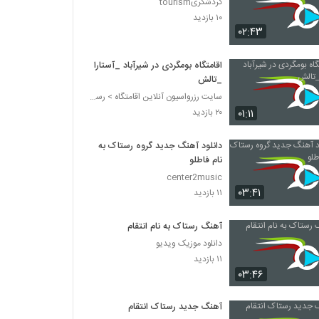
گردشگریtourism
۱۰ بازدید
۰۲:۴۳
اقامتگاه بومگردی در شیرآباد _آستارا
_تالش
سایت رزرواسیون آنلاین اقامتگاه > رستاک هوم
۰۱:۱۱
۲۰ بازدید
دانلود آهنگ جدید گروه رستاک به
نام فاطلو
center2music
۰۳:۴۱
۱۱ بازدید
آهنگ رستاک به نام انتقام
دانلود موزیک ویدیو
۱۱ بازدید
۰۳:۴۶
آهنگ جدید رستاک انتقام