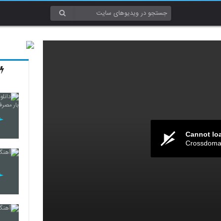
Cannot lo
Crossdomai