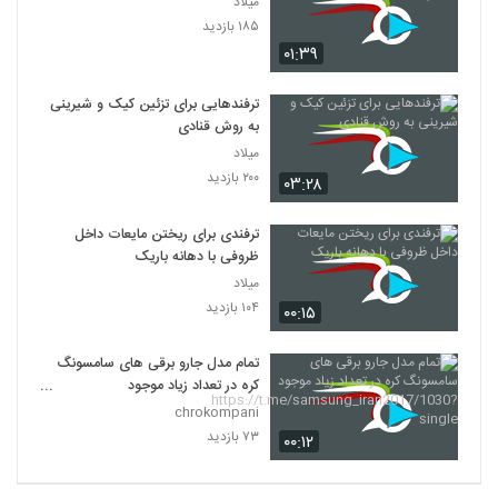
میلاد
۱۸۵ بازدید
۰۱:۳۹
ترفندهایی برای تزئین کیک و شیرینی
به روش قنادی
میلاد
۲۰۰ بازدید
۰۳:۲۸
ترفندی برای ریختن مایعات داخل
ظروفی با دهانه باریک
میلاد
۱۰۴ بازدید
۰۰:۱۵
تمام مدل جارو برقی های سامسونگ
کره در تعداد زیاد موجود
https://t.me/samsung_iran20
chrokompani
17/1030?single
۷۳ بازدید
۰۰:۱۲