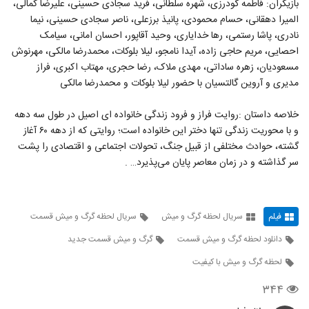
بازیگران: فاطمه گودرزی، شهره سلطانی، فرید سجادی حسینی، علیرضا کمالی،
المیرا دهقانی، حسام محمودی، پانیذ برزعلی، ناصر سجادی حسینی، نیما
نادری، پاشا رستمی، رها خدایاری، وحید آقاپور، احسان امانی، سیامک
احصایی، مریم حاجی زاده، آیدا نامجو، لیلا بلوکات، محمدرضا مالکی، مهرنوش
مسعودیان، زهره ساداتی، مهدی ملاک، رضا حجری، مهتاب اکبری، فراز
مدیری و آروین گالتسیان با حضور لیلا بلوکات و محمدرضا مالکی
خلاصه داستان :روایت فراز و فرود زندگی خانواده‌ ای اصیل در طول سه دهه
و با محوریت زندگی تنها دختر این خانواده است؛ روایتی که از دهه ۶۰ آغاز
گشته، حوادث مختلفی از قبیل جنگ، تحولات اجتماعی و اقتصادی را پشت
سر گذاشته و در زمان معاصر پایان می‌پذیرد… .
فیلم
سریال لحظه گرگ و میش
سریال لحظه گرگ و میش قسمت
دانلود لحظه گرگ و میش قسمت
گرگ و میش قسمت جدید
لحظه گرگ و میش با کیفیت
۳۴۴