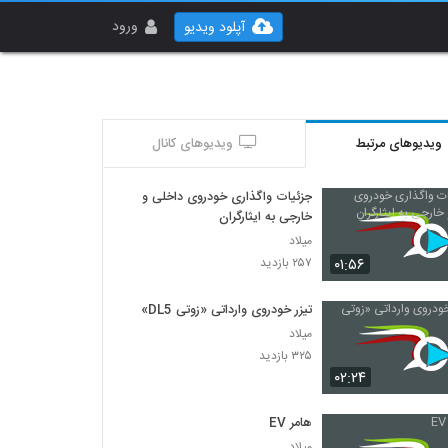
ورود
آپلود ویدیو
ویدیوهای مرتبط
ویدیوهای کانال
جزئیات واگذاری خودروی داخلی و
خارجی به ایثارگران
میلاد
۰۱:۵۶
۲۵۷ بازدید
تیزر خودروی وارداتی «زوتی DL5»
میلاد
۳۲۵ بازدید
۰۲:۲۴
هامر EV
میلاد