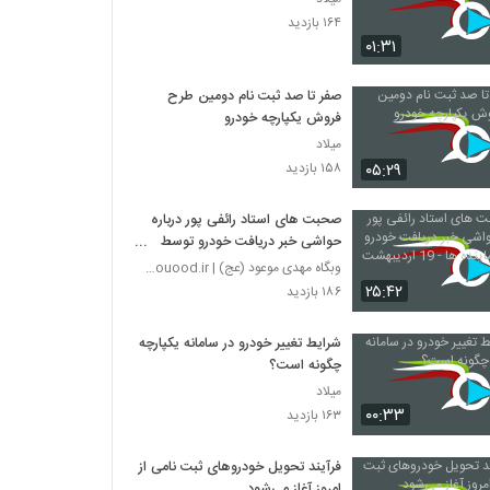
۱۶۴ بازدید
۰۱:۳۱
صفر تا صد ثبت نام دومین طرح
فروش یکپارچه خودرو
میلاد
۰۵:۲۹
۱۵۸ بازدید
صحبت های استاد رائفی پور درباره
حواشی خبر دریافت خودرو توسط
نماینده ها - 19 اردیبهشت 1402
وبگاه مهدی موعود (عج) | mahdimouood.ir
۲۵:۴۲
۱۸۶ بازدید
شرایط تغییر خودرو در سامانه یکپارچه
چگونه است؟
میلاد
۰۰:۳۳
۱۶۳ بازدید
فرآیند تحویل خودروهای ثبت نامی از
امروز آغاز می‌شود