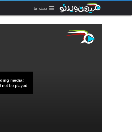
دسته ها
ading media:
d not be played