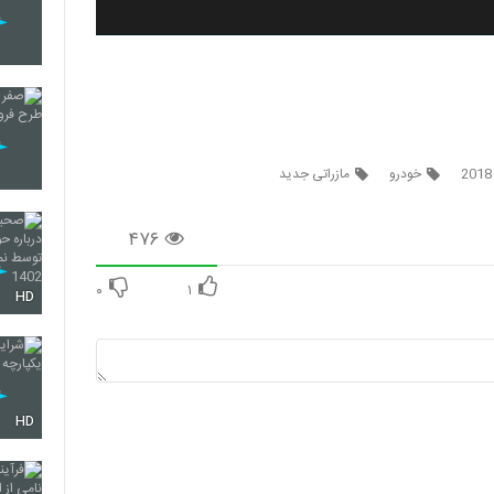
خودرو
مازراتی جدید
۴۷۶
۰
۱
HD
HD