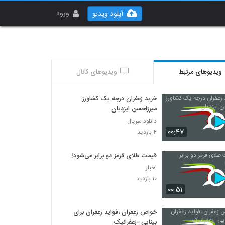
ورود
آپلود ویدیو
ویدیوهای مرتبط
ویدیوهای کانال
خرید زعفران درجه یک کشاورز
میرزاحسن ایزدیان
دانلود سریال
۰۰:۴۷
۴ بازدید
قیمت طلای قرمز دو برابر می‌شود!
اخبار
۱۰ بازدید
۰۰:۵۱
خواص زعفران ،فواید زعفران برای
بینایی -زعفرانیک