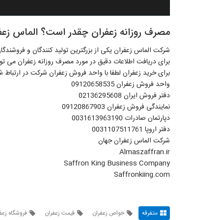
مصرف روزانه زعفران چقدر است؟ الماس زعف
شرکت الماس زعفران یکی از بزرگترین تولید کنندگان و فروشندگ
برای دریافت اطلاعات دقیق در مورد مصرف روزانه زعفران می توانید به وبسایت ffran.ir
برای خرید زعفران لطفا با واحد فروش زعفران شرکت در ارتباط ش
واحد فروش زعفران 09120658535
دفتر فروش ایران 02136295608
نمایندگی فروش زعفران 09120867903
دپارتمان صادرات 0031613963190
دفتر اروپا 0031107511761
شرکت الماس زعفران جهان
Almaszaffran.ir
Saffron King Business Company
Saffronkiing.com
متفرقه
خواص زعفران
قیمت زعفران
فروشگاه زعف