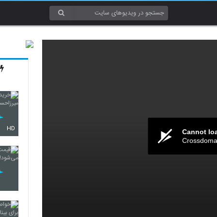
HD
Cannot lo
Crossdomai